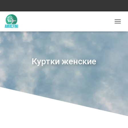
П
Е
Р
Е
К
Л
Куртки женские
Ю
Ч
И
Т
Ь
Н
А
В
И
Г
А
Ц
И