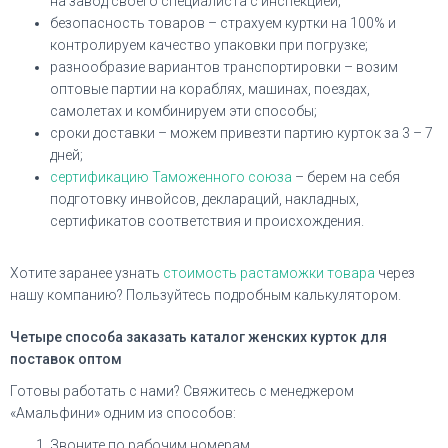
на завод своего специалиста с инспекцией;
безопасность товаров – страхуем куртки на 100% и
контролируем качество упаковки при погрузке;
разнообразие вариантов транспортировки – возим
оптовые партии на кораблях, машинах, поездах,
самолетах и комбинируем эти способы;
сроки доставки – можем привезти партию курток за 3 – 7
дней;
сертификацию Таможенного союза
– берем на себя
подготовку инвойсов, деклараций, накладных,
сертификатов соответствия и происхождения.
Хотите заранее узнать
стоимость растаможки товара
через
нашу компанию? Пользуйтесь подробным калькулятором.
Четыре способа заказать каталог женских курток для
поставок оптом
Готовы работать с нами? Свяжитесь с менеджером
«Амальфини» одним из способов:
Звоните по рабочим номерам.